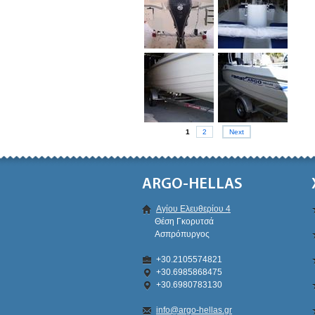
1
2
Next
ARGO-HELLAS
Αγίου Ελευθερίου 4
Θέση Γκορυτσά
Ασπρόπυργος
+30.2105574821
+30.6985868475
+30.6980783130
info@argo-hellas.gr