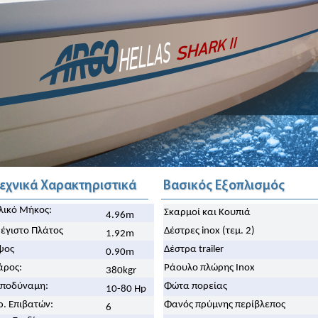
εχνικά Χαρακτηριστικά
Βασικός Εξοπλισμός
λικό Μήκος:
Σκαρμοί και Κουπιά
4.96m
έγιστο Πλάτος
Δέστρες inox (τεμ. 2)
1.92m
ψος
Δέστρα trailer
0.90m
άρος:
Ράουλο πλώρης Inox
380kgr
πποδύναμη:
Φώτα πορείας
10-80 Hp
ρ. Επιβατών:
Φανός πρύμνης περίβλεπος
6