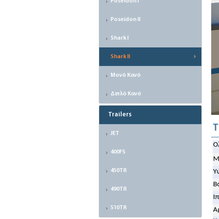
Poseidon I
Poseidon II
Shark I
Shark II
Μονό Κανό
Διπλό Κανό
Trailers
Τ
JET
Ο
400FS
Μ
450TR
Υ
Β
490TR
Ι
510TR
Α