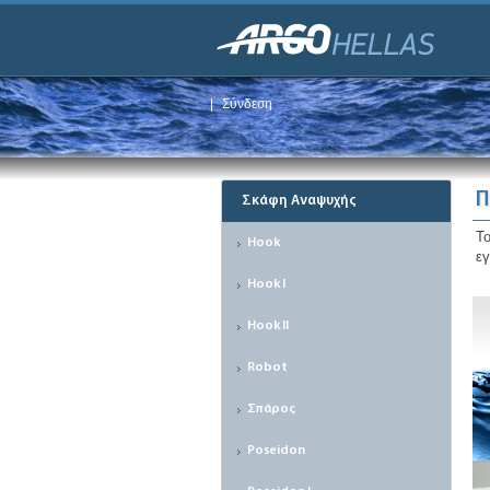
|
Σύνδεση
Π
Σκάφη Αναψυχής
Τ
Hook
εγ
Hook I
Hook II
Robot
Σπάρος
Poseidon