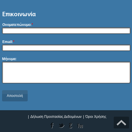
Επικοινωνία
Ονοματεπώνυμο:
*
Email:
*
Μήνυμα:
Αποστολή
|
Δήλωση Προστασίας Δεδομένων
|
Όροι Χρήσης